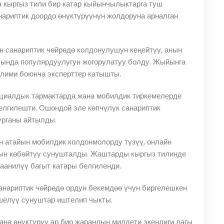
а кыргыз тили бир катар кыйынчылыктарга туш
нариптик доордо өнүктүрүүнүн жолдоруна арналган
н санариптик чөйрөдө колдонулушун кеңейтүү, анын
сында популярдуулугун жогорулатуу болду. Жыйынга
 илими боюнча эксперттер катышты.
оциалдык тармактарда жана мобилдик тиркемелерде
елгилешти. Ошондой эле көпчүлүк санариптик
урганы айтылды.
н атайын мобилдик колдонмолорду түзүү, онлайн
ын көбөйтүү сунушталды. Жаштарды кыргыз тилинде
аанилүү багыт катары белгиленди.
нариптик чөйрөдө ордун бекемдөө үчүн биргелешкен
шелүү сунуштар иштелип чыкты.
ана өнүктүрүү ар бир жарандын милдети экендиги дагы