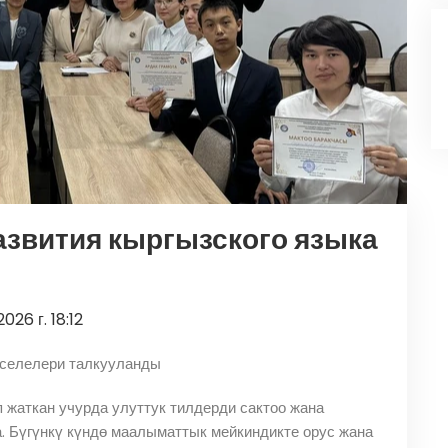
звития кыргызского языка
026 г. 18:12
аселелери талкууланды
п жаткан учурда улуттук тилдерди сактоо жана
а. Бүгүнкү күндө маалыматтык мейкиндикте орус жана