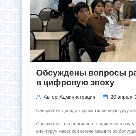
Обсуждены вопросы ра
в цифровую эпоху
Автор: Администрация
20 апреля 2
Санариптик доордо кыргыз тилин өнүктүрүү м
Санариптик технологиялар тездик менен өнүгү
өнүктүрүү маселеси өзгөчө мааниге ээ болууд