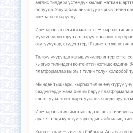
англис тилдери үстөмдүк кылып жаткан шартт
болууда. Ушуга байланыштуу кыргыз тилин са
иш-чара өткөрүлдү.
Иш-чаранын негизги максаты — кыргыз тилини
мүмкүнчүлүктөрүн арттыруу жана жаштар ара
окутуучулар, студенттер, IT адистер жана тил
Талкуу учурунда катышуучулар интернетте, с
кыргыз тилиндеги контенттин жетишсиздигин б
платформалар кыргыз тилин толук колдобой т
Мындан тышкары, кыргыз тилин өнүктүрүү үчү
сөздүктөрдү жана билим берүү платформалар
сапаттуу контент жаратууга шыктандыруу да м
Иш-чаранын жыйынтыгында кыргыз тилинин са
аракеттерди күчөтүү зарылдыгы айтылып, тие
Кыргыз тили — улуттун байлыгы. Аны сактоо ж