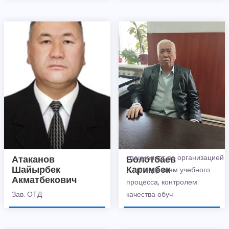
специалист по организацией
Атаканов
Болотбаев
Шайырбек
Каримбек
и проведением учебного
Акматбекович
процесса, контролем
Зав. ОТД
качества обуч