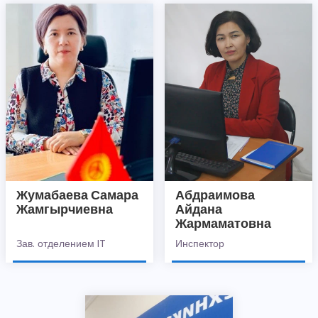
Жумабаева Самара
Абдраимова
Жамгырчиевна
Айдана
Жармаматовна
Зав. отделением IT
Инспектор