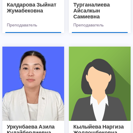
Калдарова Зыйнат
Турганалиева
Жумабековна
Айсалкын
Самиевна
Преподаватель
Преподаватель
Уркунбаева Азила
Кылыйева Наргиза
Кудайбердиевна
Жолдошбековна