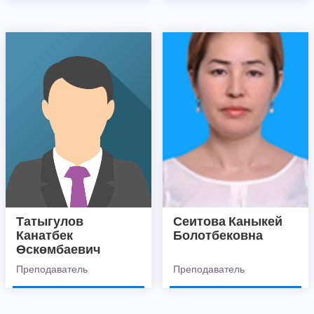
Татыгулов
Сеитова Каныкей
Канатбек
Болотбековна
Өскөмбаевич
Преподаватель
Преподаватель